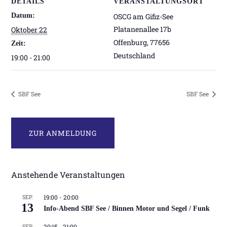
DETAILS
VERANSTALTUNGSORT
Datum:
OSCG am Gifiz-See
Platanenallee 17b
Oktober 22
Offenburg
,
77656
Zeit:
Deutschland
19:00 - 21:00
SBF See
SBF See
ZUR ANMELDUNG
Anstehende Veranstaltungen
SEP.
19:00
-
20:00
13
Info-Abend SBF See / Binnen Motor und Segel / Funk
SEP.
20:15
-
21:00