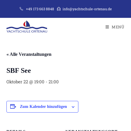
Zum
+49 173 663 8848
info@yachtschule-ortenau.de
Inhalt
springen
MENÜ
« Alle Veranstaltungen
SBF See
Oktober 22 @ 19:00
-
21:00
Zum Kalender hinzufügen