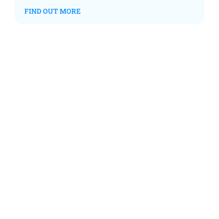
FIND OUT MORE
„Scheint die Sonne auf das
Schwert, macht der Skipper
was verkehrt!“