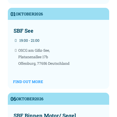
01
OKTOBER
2026
SBF See
19:00 - 21:00
OSCG am Gifiz-See,
Platanenallee 17b
Offenburg
,
77656
Deutschland
FIND OUT MORE
06
OKTOBER
2026
SBF Binnen Motor/ Segel