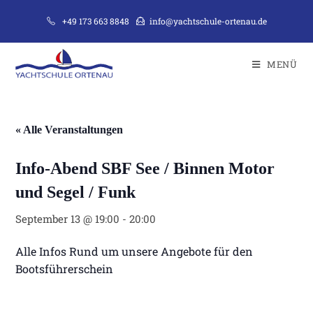
Zum
+49 173 663 8848
info@yachtschule-ortenau.de
Inhalt
springen
MENÜ
« Alle Veranstaltungen
Info-Abend SBF See / Binnen Motor
und Segel / Funk
September 13 @ 19:00
-
20:00
Alle Infos Rund um unsere Angebote für den
Bootsführerschein